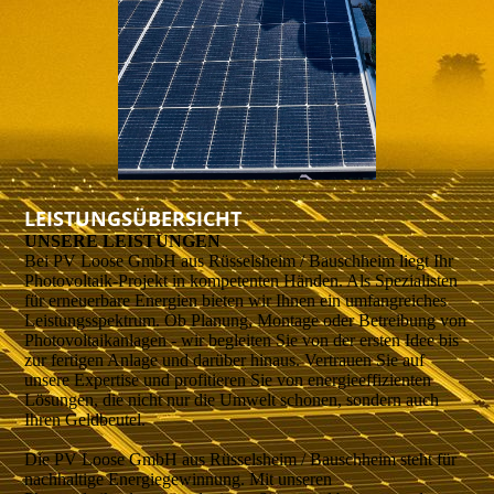
LEISTUNGSÜBERSICHT
UNSERE LEISTUNGEN
Bei PV Loose GmbH aus Rüsselsheim / Bauschheim liegt Ihr
Photovoltaik-Projekt in kompetenten Händen. Als Spezialisten
für erneuerbare Energien bieten wir Ihnen ein umfangreiches
Leistungsspektrum. Ob Planung, Montage oder Betreibung von
Photovoltaikanlagen - wir begleiten Sie von der ersten Idee bis
zur fertigen Anlage und darüber hinaus. Vertrauen Sie auf
unsere Expertise und profitieren Sie von energieeffizienten
Lösungen, die nicht nur die Umwelt schonen, sondern auch
Ihren Geldbeutel.
Die PV Loose GmbH aus Rüsselsheim / Bauschheim steht für
nachhaltige Energiegewinnung. Mit unseren